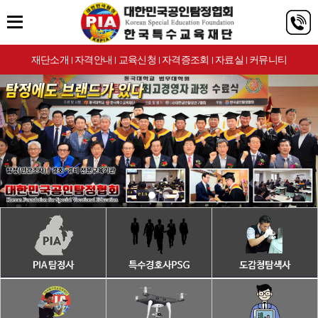
재단소개
자격안내
교육신청
자격증조회
자료실
커뮤니티
|
|
|
|
|