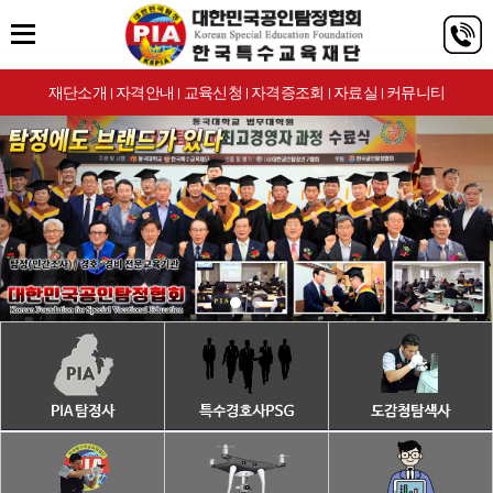
재단소개
자격안내
교육신청
자격증조회
자료실
커뮤니티
|
|
|
|
|