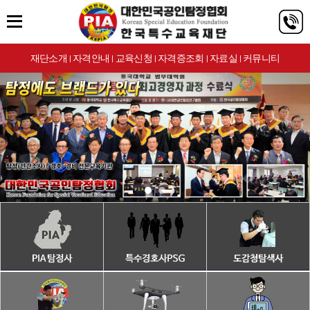
재단소개
자격안내
교육신청
자격증조회
자료실
커뮤니티
|
|
|
|
|