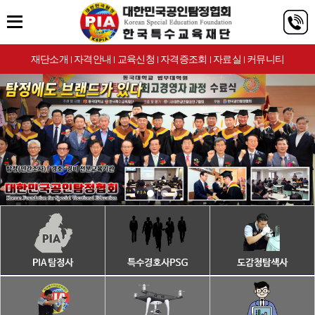
재단소개
자격안내
교육신청
자격증조회
자료실
커뮤니티
|
|
|
|
|