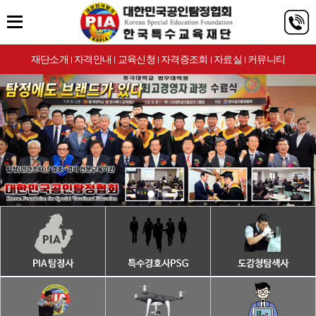
재단소개
자격안내
교육신청
자격증조회
자료실
커뮤니티
|
|
|
|
|