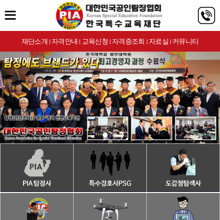
재단소개
자격안내
교육신청
자격증조회
자료실
커뮤니티
|
|
|
|
|