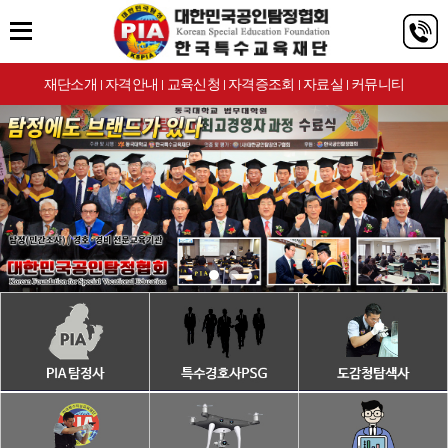
재단소개
자격안내
교육신청
자격증조회
자료실
커뮤니티
|
|
|
|
|