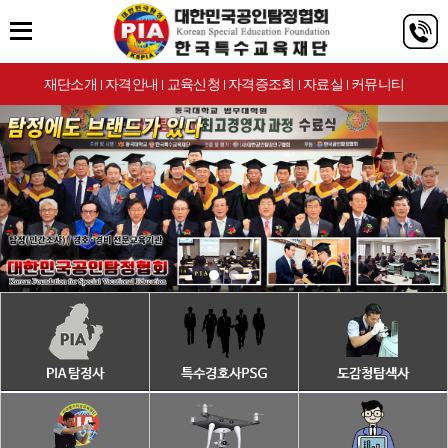
재단소개
자격안내
교육신청
자격증조회
자료실
커뮤니티
|
|
|
|
|