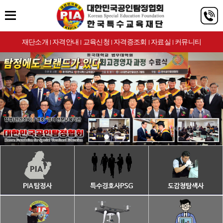
재단소개
자격안내
교육신청
자격증조회
자료실
커뮤니티
|
|
|
|
|