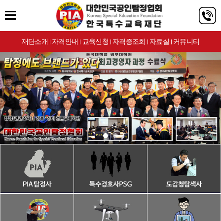
재단소개
자격안내
교육신청
자격증조회
자료실
커뮤니티
|
|
|
|
|