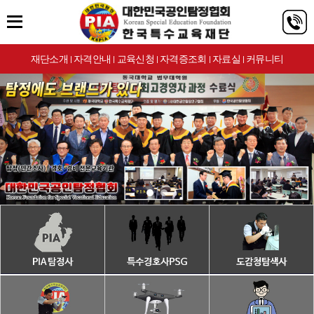
재단소개
자격안내
교육신청
자격증조회
자료실
커뮤니티
|
|
|
|
|