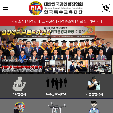
재단소개
자격안내
교육신청
자격증조회
자료실
커뮤니티
|
|
|
|
|