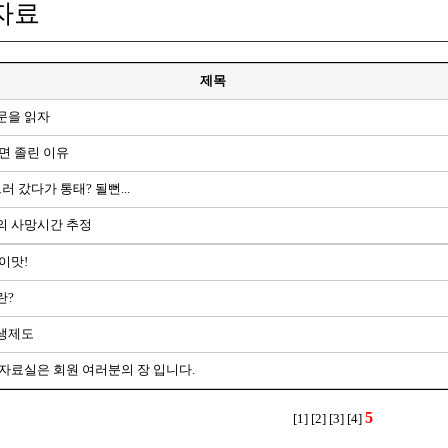
자료
제목
문을 읽자
면 졸린 이유
러 갔다가 통태? 될뻔...
의 사망시간 추정
이맛!
란?
생제도
자료실은 회원 여러분의 장 입니다.
5
[1]
[2]
[3]
[4]