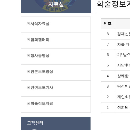
학술정보
자료실
번호
서식자료실
8
경제신
협회갤러리
7
차를 타
6
기! 받으
행사동영상
5
사망후
언론보도영상
4
상쾌한 
3
탐정이
관련보도기사
2
개인회
학술정보자료
1
정회원 