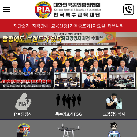
재단소개
자격안내
교육신청
자격증조회
자료실
커뮤니티
|
|
|
|
|