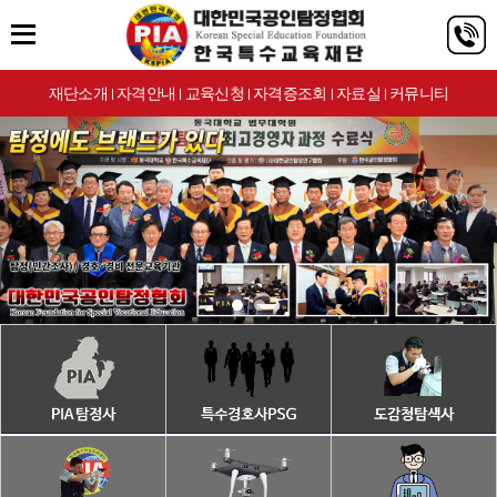
재단소개
자격안내
교육신청
자격증조회
자료실
커뮤니티
|
|
|
|
|