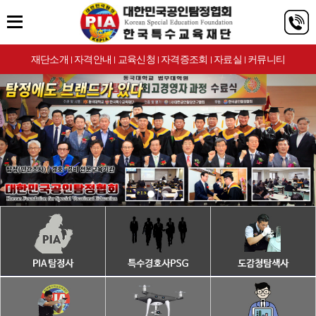
재단소개
자격안내
교육신청
자격증조회
자료실
커뮤니티
|
|
|
|
|