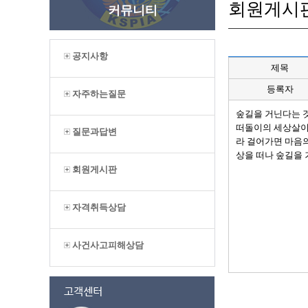
회원게시
커뮤니티
공지사항
제목
등록자
자주하는질문
숲길을 거닌다는 것
떠돌이의 세상살이 
질문과답변
라 걸어가면 마음의
상을 떠나 숲길을
회원게시판
자격취득상담
사건사고피해상담