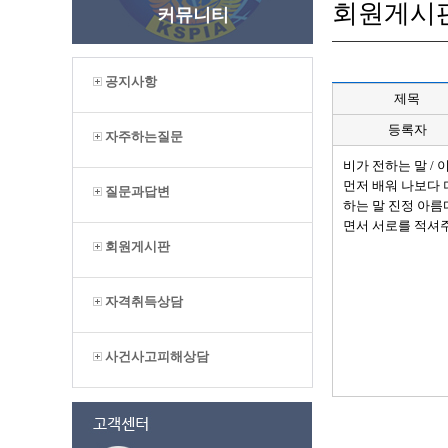
회원게시
커뮤니티
공지사항
제목
등록자
자주하는질문
비가 전하는 말 /
먼저 배워 나보다 
질문과답변
하는 말 진정 아름
면서 서로를 적셔
회원게시판
자격취득상담
사건사고피해상담