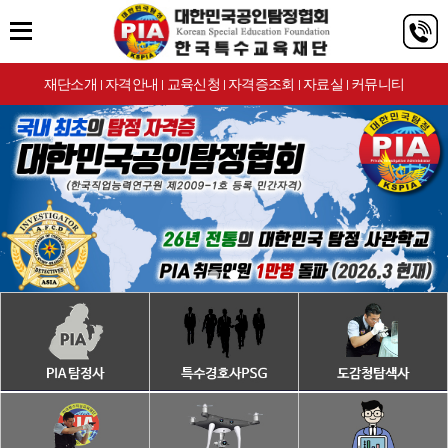
재단소개
자격안내
교육신청
자격증조회
자료실
커뮤니티
|
|
|
|
|