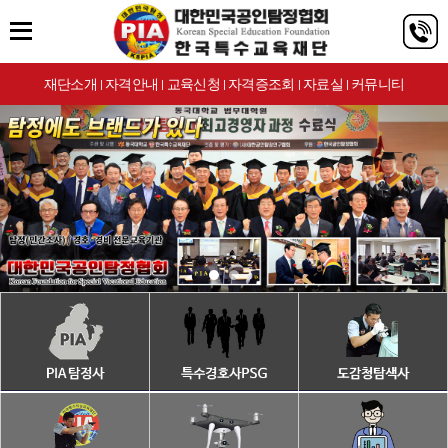
재단소개
자격안내
교육신청
자격증조회
자료실
커뮤니티
|
|
|
|
|