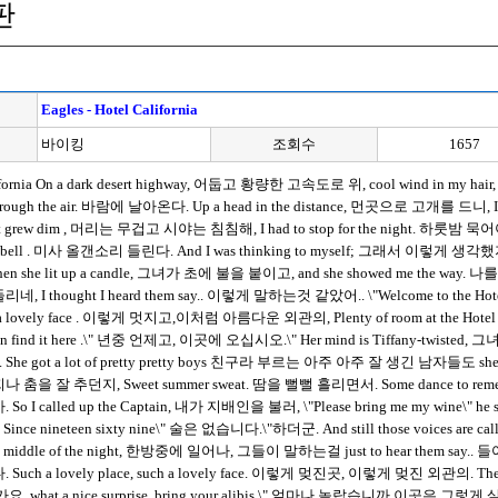
판
Eagles - Hotel California
바이킹
조회수
1657
California On a dark desert highway, 어둡고 황량한 고속도로 위, cool wind in m
hrough the air. 바람에 날아온다. Up a head in the distance, 먼곳으로 고개를 드니, I
ght grew dim , 머리는 무겁고 시야는 침침해, I had to stop for the night. 하룻밤 묵
ion bell . 미사 올갠소리 들린다. And I was thinking to myself; 그래서 이렇게 생각했지; \"
she lit up a candle, 그녀가 초에 불을 붙이고, and she showed me the way. 나를
I thought I heard them say.. 이렇게 말하는것 같았어.. \"Welcome to the 
such a lovely face . 이렇게 멋지고,이처럼 아름다운 외관의, Plenty of room at th
u can find it here .\" 년중 언제고, 이곳에 오십시오.\" Her mind is Tiffany-twiste
e got a lot of pretty pretty boys 친구라 부르는 아주 아주 잘 생긴 남자들도 she calls 
을 잘 추던지, Sweet summer sweat. 땀을 뻘뻘 흘리면서. Some dance to remem
 called up the Captain, 내가 지배인을 불러, \"Please bring me my wine\" he sa
 Since nineteen sixty nine\" 술은 없습니다.\"하더군. And still those voices 
he middle of the night, 한방중에 일어나, 그들이 말하는걸 just to hear them say.. 들
h a lovely place, such a lovely face. 이렇게 멎진곳, 이렇게 멎진 외관의. They l
what a nice surprise, bring your alibis.\" 얼마나 놀랍습니까,이곳은 그렇게 