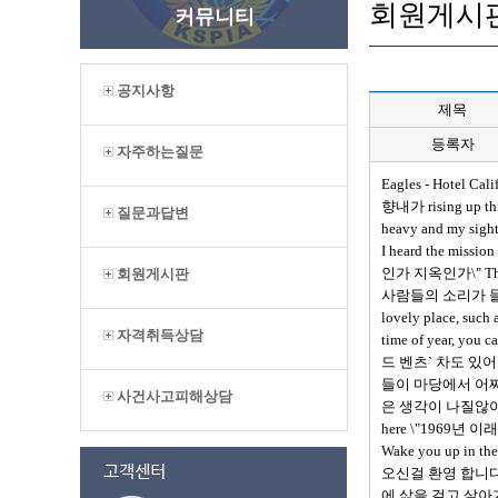
회원게시
커뮤니티
공지사항
제목
등록자
자주하는질문
Eagles - Hotel 
향내가 rising up t
질문과답변
heavy and my si
I heard the miss
인가 지옥인가\" Then 
회원게시판
사람들의 소리가 들리네, 
lovely place, 
자격취득상담
time of year, yo
드 벤츠` 차도 있어. Sh
들이 마당에서 어찌나 춤
사건사고피해상담
은 생각이 나질않아. So I
here \"1969년 이래
Wake you up in t
오신걸 환영 합니다. Suc
에 삶을 걸고 살아가요, 