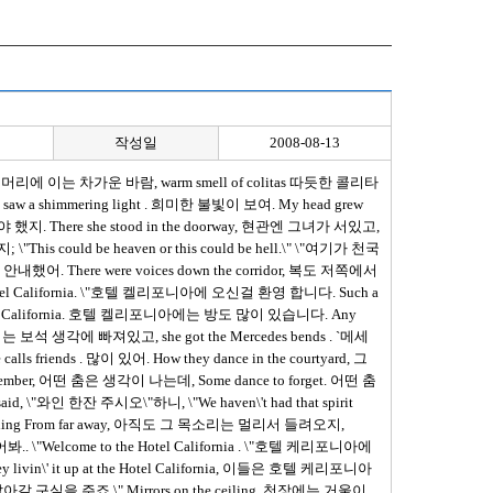
작성일
2008-08-13
y hair, 머리에 이는 차가운 바람, warm smell of colitas 따듯한 콜리타
 saw a shimmering light . 희미한 불빛이 보여. My head grew
어야 했지. There she stood in the doorway, 현관엔 그녀가 서있고,
This could be heaven or this could be hell.\" \"여기가 천국
 안내했어. There were voices down the corridor, 복도 저쪽에서
Hotel California. \"호텔 켈리포니아에 오신걸 환영 합니다. Such a
e Hotel California. 호텔 켈리포니아에는 방도 많이 있습니다. Any
d, 그녀는 보석 생각에 빠져있고, she got the Mercedes bends . `메세
friends . 많이 있어. How they dance in the courtyard, 그
ber, 어떤 춤은 생각이 나는데, Some dance to forget. 어떤 춤
id, \"와인 한잔 주시오\"하니, \"We haven\'t had that spirit
are calling From far away, 아직도 그 목소리는 멀리서 들려오지,
어봐.. \"Welcome to the Hotel California . \"호텔 케리포니아에
ivin\' it up at the Hotel California, 이들은 호텔 케리포니아
살아갈 구실을 주죠.\" Mirrors on the ceiling, 천장에는 거울이