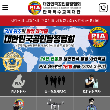
재단소개
자격안내
교육신청
자격증조회
자료실
커뮤니티
|
|
|
|
|