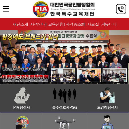
재단소개
자격안내
교육신청
자격증조회
자료실
커뮤니티
|
|
|
|
|