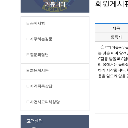
회원게시
커뮤니티
공지사항
제목
등록자
자주하는질문
♧ \"다이돌핀\"
는 것은 이미 알려
질문과답변
\"감동 받을 때\
리 몸에서는 놀라
하기 시작합니다. 
회원게시판
용을 일으켜 암을 
자격취득상담
사건사고피해상담