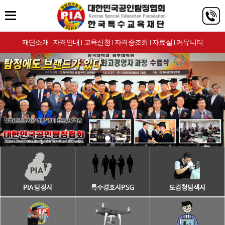
재단소개
자격안내
교육신청
자격증조회
자료실
커뮤니티
|
|
|
|
|