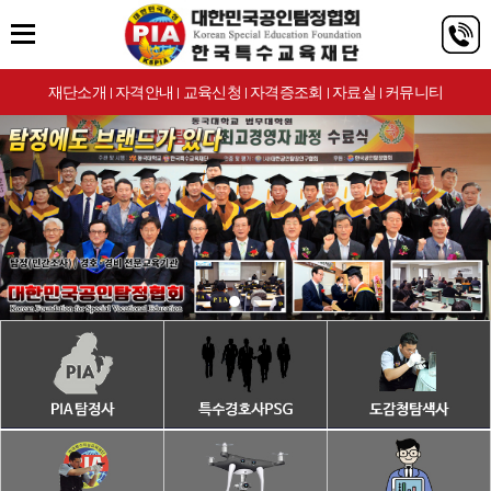
재단소개
자격안내
교육신청
자격증조회
자료실
커뮤니티
|
|
|
|
|