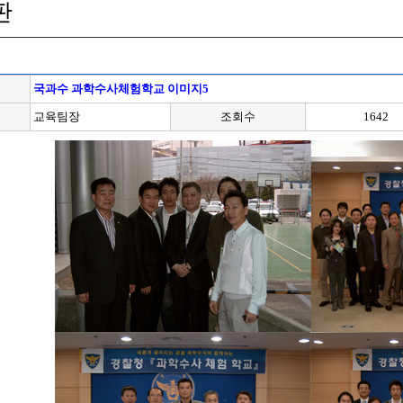
판
국과수 과학수사체험학교 이미지5
교육팀장
조회수
1642