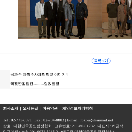
국과수 과학수사체험학교 이미지4
쩍횇쨘횖횁천............짚횑짚횑
회사소개
|
오시는길
|
이용약관
|
개인정보처리방침
Tel : 02-775-0071 | Fax : 02-734-8803 | E-mail : rokpia@hanmail.net
상호 : 대한민국공인탐정협회 | 고유번호: 211-80-01732 | 대표자 : 하금석
입금계좌 : 농협 301-0072-5315-21 (예금주 대한민국공인탐정협회)