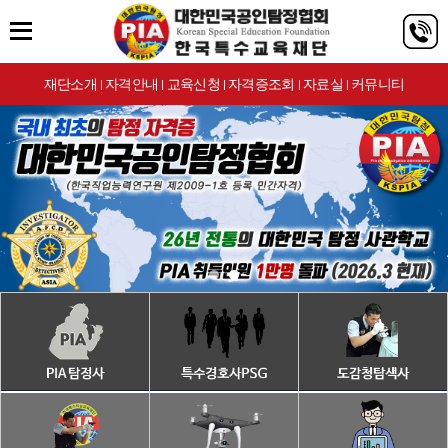
재단소개
자격안내
교육신청
자격증조회
자료실
커뮤니티
|
|
|
|
|