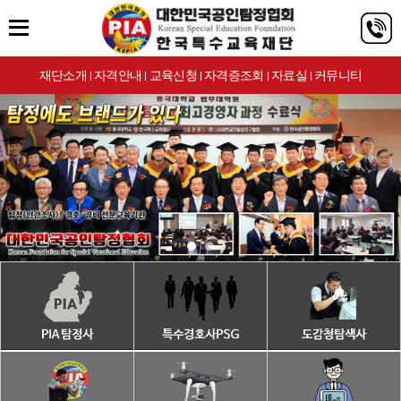
재단소개
자격안내
교육신청
자격증조회
자료실
커뮤니티
|
|
|
|
|