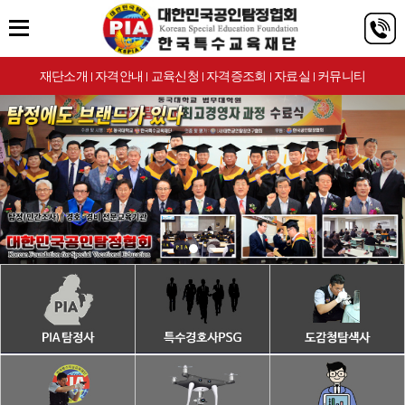
재단소개
자격안내
교육신청
자격증조회
자료실
커뮤니티
|
|
|
|
|