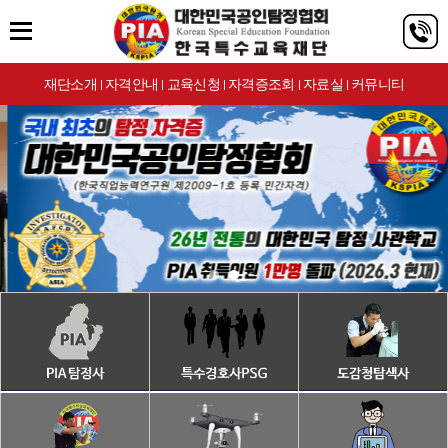
재단소개
자격안내
교육신청
자격증조회
자료실
커뮤니티
|
|
|
|
|