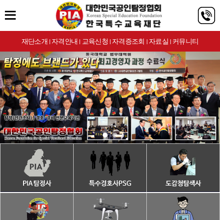
재단소개
자격안내
교육신청
자격증조회
자료실
커뮤니티
|
|
|
|
|