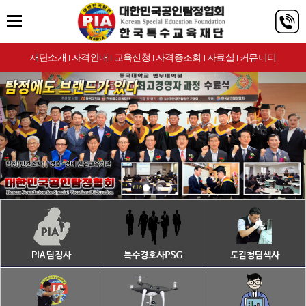
재단소개
자격안내
교육신청
자격증조회
자료실
커뮤니티
|
|
|
|
|