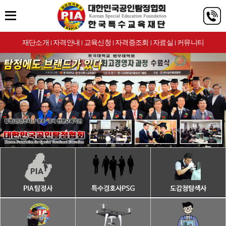
재단소개
자격안내
교육신청
자격증조회
자료실
커뮤니티
|
|
|
|
|