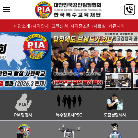
재단소개
자격안내
교육신청
자격증조회
자료실
커뮤니티
|
|
|
|
|