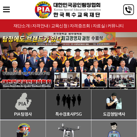
재단소개
자격안내
교육신청
자격증조회
자료실
커뮤니티
|
|
|
|
|