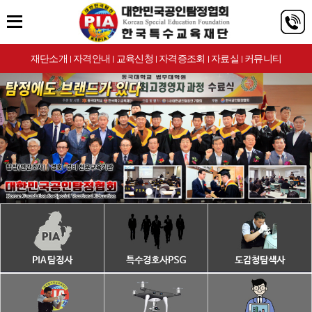
재단소개
자격안내
교육신청
자격증조회
자료실
커뮤니티
|
|
|
|
|