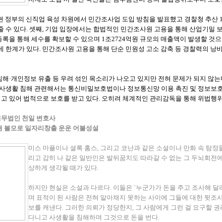
3월 현 정부의 신직업 육성 차원에서 민간조사업 도입 방침을 발표했고 경찰청 추산
줄 수 있다. 셋째, 기업 입장에서는 합법적인 민간조사원 고용을 통해 산업기밀 
록을 통해 세수를 확보할 수 있으며 1조2724억원 규모의 매출액이 발생할 것으
데 한계가 있다. 민간조사원 고용을 통해 단순 민원성 고소 감축 등 경찰력의 
해·개인정보 유출 등 우려 섞인 목소리가 나오고 있지만 전혀 문제가 되지 않는
 사생활 침해 관련해서는 통신비밀보호법이나 정보통신망 이용 촉진 및 정보보호 
고 있어 법적으로 보호를 받고 있다. 오히려 체계적인 관리감독을 통해 위법행
 법무법인 천일 변호사
권 볼모로 일자리창출 운운 어불성설
미스 마플이나 셜록 홈스, 그리고 코난과 같은 소설이나 만화 속 탐
리고 감히 나 같은 일반인은 발뒤꿈치도 따라갈 수 없는 그 두뇌회전
상하게 생각될 때가 있다.
하지만 현실은 소설과 다르다. 이들은 `누군가가 돈을 주고 조사해 
며 표적이 된 사람은 전혀 알아채지 못하는 사이에 그들에 대한 뒷조
보를 캐낸다. 그러한 의뢰가 정당한지, 그 사람에게 그런 걸 요구할 
다니고 사생활을 침해하며 그것으로 돈을 번다.