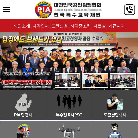
재단소개
자격안내
교육신청
자격증조회
자료실
커뮤니티
|
|
|
|
|