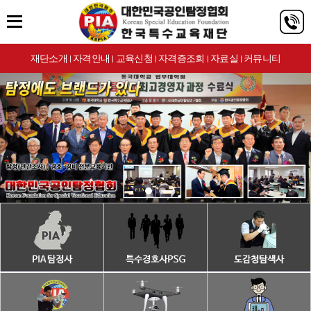
재단소개
자격안내
교육신청
자격증조회
자료실
커뮤니티
|
|
|
|
|