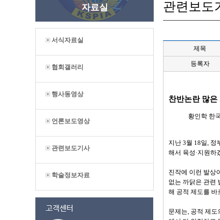
관련보도
자료실
서식자료실
제목
등록자
협회갤러리
행사동영상
찬반논란 많은 
황인학 한
언론보도영상
지난 3월 18일,
관련보도기사
해서 육성·지원하
진작에 이런 발상이
학술정보자료
없는 까닭은 관련 
해 공적 제도를 바
문제는, 공적 제도