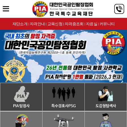
재단소개
자격안내
교육신청
자격증조회
자료실
커뮤니티
|
|
|
|
|