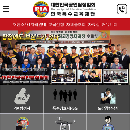
재단소개
자격안내
교육신청
자격증조회
자료실
커뮤니티
|
|
|
|
|