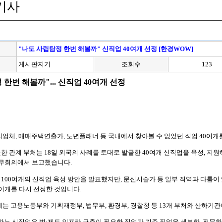
기사
"나도 사립탐정 한번 해볼까" 신직업 40여개 선정 [한경WOW]
게시판지기
조회수
123
한번 해볼까"... 신직업 40여개 선정
업체, 매매주택연출가, 노년플래너 등 국내에서 찾아볼 수 없었던 직업 40여개
 관계 부처는 18일 외국의 사례를 토대로 발굴한 40여개 신직업을 육성, 지원하
국무회의에서 보고했습니다.
 100여개의 신직업 육성 방안을 발표했지만, 문신시술가 등 일부 직역과 다툼이 
0여개를 다시 선정한 것입니다.
는 고용노동부와 기획재정부, 법무부, 환경부, 경찰청 등 13개 부처와 산하기
하는 신직업은 법·제도 인프라 구축이 필요한 직업과 기존 직업을 세분화, 전문화