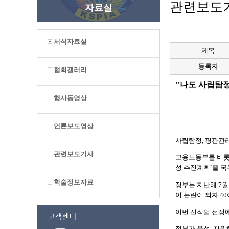
관련보도
자료실
서식자료실
제목
등록자
협회갤러리
"나도 사립탐정 
행사동영상
언론보도영상
사립탐정, 평판관리
관련보도기사
고용노동부를 비롯한
성 추진계획`을 
학술정보자료
정부는 지난해 7월
이 논란이 되자 4
이번 신직업 선정에
정부가 육성, 지원