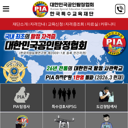
재단소개
자격안내
교육신청
자격증조회
자료실
커뮤니티
|
|
|
|
|