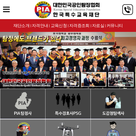
재단소개
자격안내
교육신청
자격증조회
자료실
커뮤니티
|
|
|
|
|