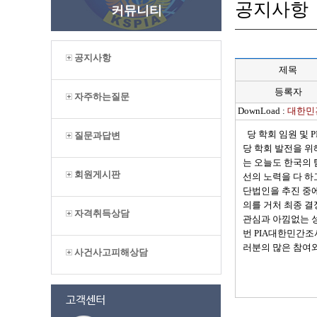
공지사항
커뮤니티
공지사항
제목
등록자
자주하는질문
DownLoad :
대한민
당 학회 임원 및 
질문과답변
당 학회 발전을 
는 오늘도 한국의
회원게시판
선의 노력을 다 
단법인을 추진 중에
의를 거처 최종 결
자격취득상담
관심과 아낌없는 
번 PIA대한민간조
러분의 많은 참여
사건사고피해상담