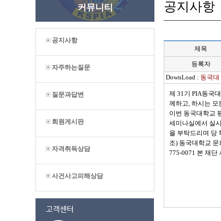
공지사항
커뮤니티
공지사항
제목
등록자
자주하는질문
DownLoad :
동국대 
제 31기 PIA동
질문과답변
께하고, 하시는 모
이번 동국대학교 평
회원게시판
세미나실에서 실시
을 부탁드리며 당 학
조) 동국대학교 문
자격취득상담
775-0071 본 재
사건사고피해상담