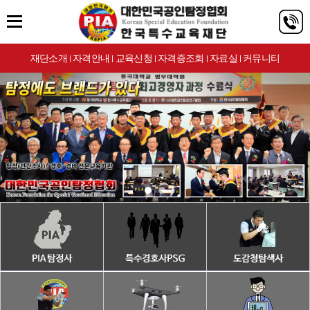
재단소개
자격안내
교육신청
자격증조회
자료실
커뮤니티
|
|
|
|
|