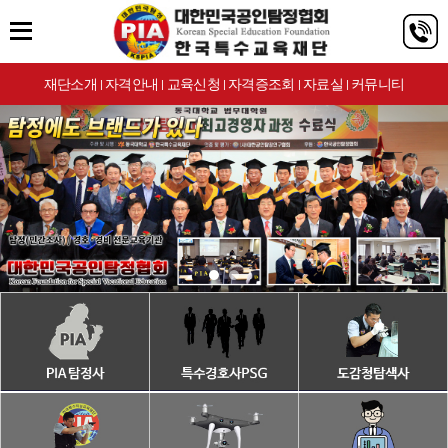
재단소개
자격안내
교육신청
자격증조회
자료실
커뮤니티
|
|
|
|
|